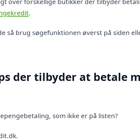
t over forskellige butikker der tilbyder betal
ngekredit
.
de så brug søgefunktionen øverst på siden ell
ps der tilbyder at betale 
pengebetaling, som ikke er på listen?
it.dk.