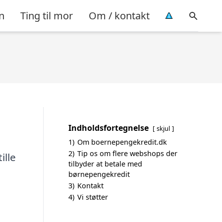
n
Ting til mor
Om / kontakt
Indholdsfortegnelse
skjul
1)
Om boernepengekredit.dk
2)
Tip os om flere webshops der
ille
tilbyder at betale med
børnepengekredit
3)
Kontakt
4)
Vi støtter